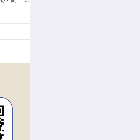
【国际课程】2026 胡润揭秘：高净值家庭留学大转向！不再只看学校，教育 + 身份 + 资产一步到位！