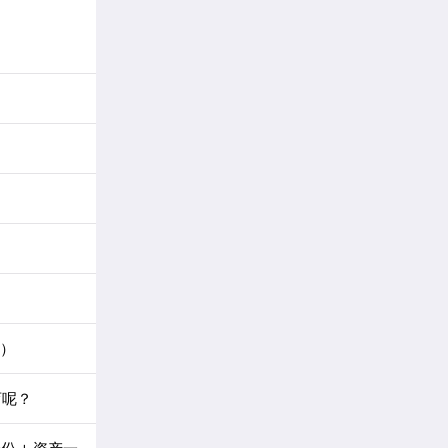
篇）
育呢？