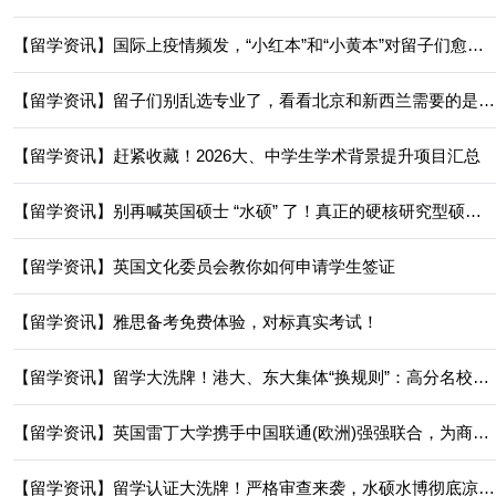
【留学资讯】国际上疫情频发，“小红本”和“小黄本”对留子们愈加重要！
【留学资讯】留子们别乱选专业了，看看北京和新西兰需要的是啥专业人士！
【留学资讯】赶紧收藏！2026大、中学生学术背景提升项目汇总
【留学资讯】别再喊英国硕士 “水硕” 了！真正的硬核研究型硕士，博士申请的 “试金石”，理性读博的前置选择
【留学资讯】英国文化委员会教你如何申请学生签证
【留学资讯】雅思备考免费体验，对标真实考试！
【留学资讯】留学大洗牌！港大、东大集体“换规则”：高分名校光环失效，这3类人才才是新“硬通货”
【留学资讯】英国雷丁大学携手中国联通(欧洲)强强联合，为商科学子搭建国际职场新桥梁
【留学资讯】留学认证大洗牌！严格审查来袭，水硕水博彻底凉凉！